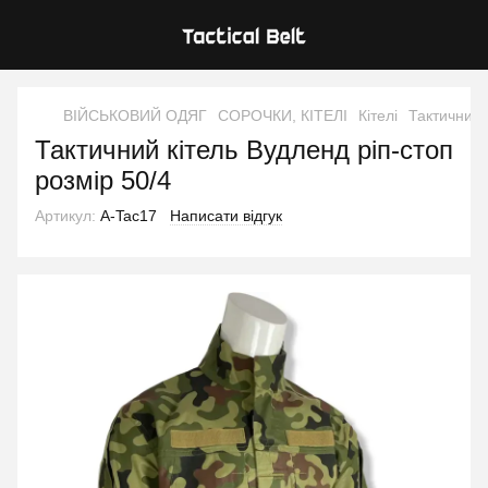
ВІЙСЬКОВИЙ ОДЯГ
СОРОЧКИ, КІТЕЛІ
Кітелі
Тактичний 
Тактичний кітель Вудленд ріп-стоп
розмір 50/4
Артикул:
A-Tac17
Написати відгук