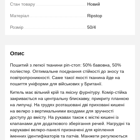
Стан товару
Новий
Матеріал
Ripstop
Розмір
50/4
Опис
Пошитий з легкої тканини ріп-стоп: 50% бавовна, 50%
поліестер. Оптимальне поєднання стійкості до зносу та
повітропроникності. Саме такої якості тканина йде на
пошиття уніформи для військових у Британії.
Китель має вільний крій та якісну фурнітуру. Комір-стійка
закривається на центральну блискавку, прикриту планкою
на липучці. На грудях розташовані дві приховані кишені
на велкро з вертикальними входами для зручності
доступу до вмісту. На рукавах також є місткі кишені із
клапанами для додаткового зберігання речей. Нагрудні та
нарукавні велкро-панелі призначені для кріплення
іменних ідентифікаторів та патчів. Манжети регулюються