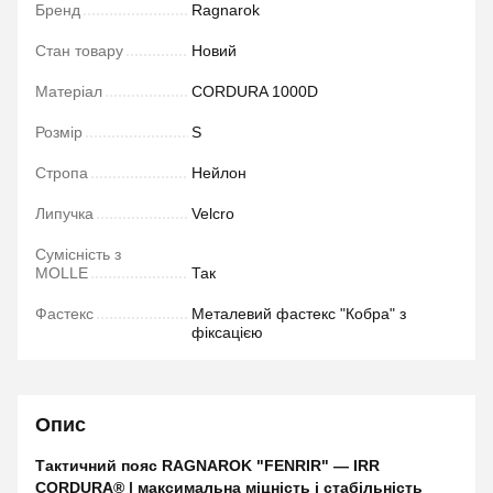
Бренд
Ragnarok
Стан товару
Новий
Матеріал
CORDURA 1000D
Розмір
S
Стропа
Нейлон
Липучка
Velcro
Сумісність з
MOLLE
Так
Фастекс
Металевий фастекс "Кобра" з
фіксацією
Опис
Тактичний пояс RAGNAROK "FENRIR" — IRR
CORDURA® | максимальна міцність і стабільність