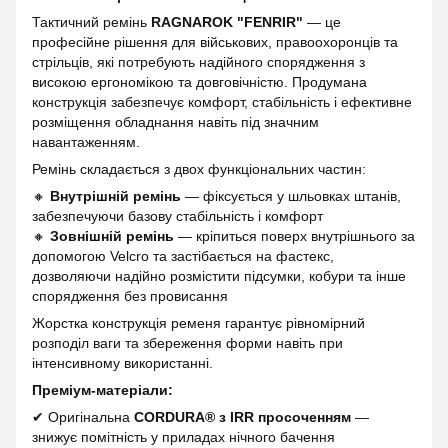
Тактичний ремінь
RAGNAROK "FENRIR"
— це
професійне рішення для військових, правоохоронців та
стрільців, які потребують надійного спорядження з
високою ергономікою та довговічністю. Продумана
конструкція забезпечує комфорт, стабільність і ефективне
розміщення обладнання навіть під значним
навантаженням.
Ремінь складається з двох функціональних частин:
🔸
Внутрішній ремінь
— фіксується у шльовках штанів,
забезпечуючи базову стабільність і комфорт
🔸
Зовнішній ремінь
— кріпиться поверх внутрішнього за
допомогою Velcro та застібається на фастекс,
дозволяючи надійно розмістити підсумки, кобури та інше
спорядження без провисання
Жорстка конструкція ременя гарантує рівномірний
розподіл ваги та збереження форми навіть при
інтенсивному використанні.
Преміум-матеріали:
✔ Оригінальна
CORDURA® з IRR просоченням
—
знижує помітність у приладах нічного бачення