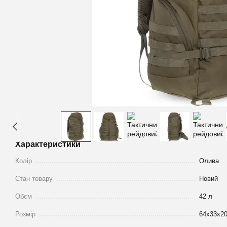
Характеристики
Колір
Олива
Стан товару
Новий
Обєм
42 л
Розмір
64x33x2