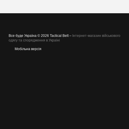
Все буде Україна © 2026 Tactical Belt –
Інтернет-магазин військового
одягу та спорядження в Україні
Мобільна версія