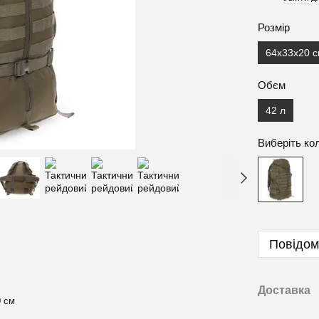
Розмір
64x33x20 
Обєм
42 л
Виберіть ко
Повідом
Доставка
0 см