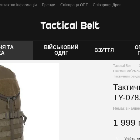
онтактна інформація
Бренди
Співпраця ОПТ
Співпраця Дроп
 оферти
Я ТА
ВІЙСЬКОВИЙ
О
ВЗУТТЯ
КА
ОДЯГ
Tactical Belt
Рюкзаки об`ємом
Тактичний рейдов
Тактич
TY-078
Немає в наявн
1 999 
Увійти
дл
%