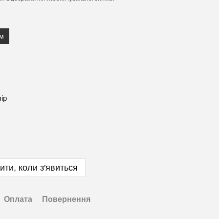
см
лір
ити, коли з'явиться
Оплата
Повернення