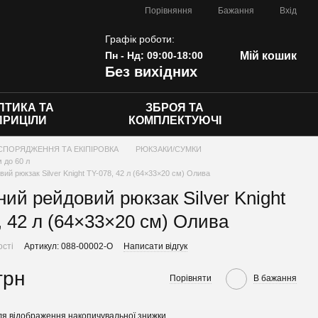
Порівняння
Бажання
Вхід
Графік роботи:
Пн - Нд: 09:00-18:00
Мій кошик
Без вихідних
ПТИКА ТА
ЗБРОЯ ТА
ПРИЦІЛИ
КОМПЛЕКТУЮЧІ
СПОРЯДЖЕННЯ ТА ЕКІПІРОВКА
РЮКЗАКИ/СУМКИ
 до 60 л
ий рюкзак Silver Knight TY-078, 42 л (64×33×20 см) Олива
ний рейдовий рюкзак Silver Knight
, 42 л (64×33×20 см) Олива
ості
Артикул: 088-00002-O
Написати відгук
грн
Порівняти
В бажання
я відображення накопичувальної знижки