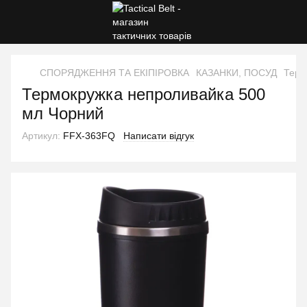
СПОРЯДЖЕННЯ ТА ЕКІПІРОВКА
КАЗАНКИ, ПОСУД
Терм
Термокружка непроливайка 500
мл Чорний
Артикул:
FFX-363FQ
Написати відгук