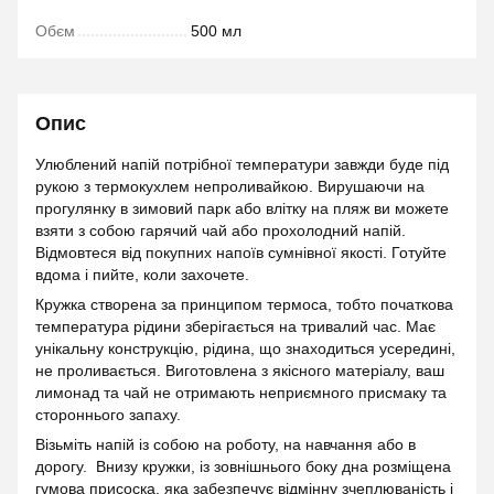
Обєм
500 мл
Опис
Улюблений напій потрібної температури завжди буде під
рукою з термокухлем непроливайкою. Вирушаючи на
прогулянку в зимовий парк або влітку на пляж ви можете
взяти з собою гарячий чай або прохолодний напій.
Відмовтеся від покупних напоїв сумнівної якості. Готуйте
вдома і пийте, коли захочете.
Кружка створена за принципом термоса, тобто початкова
температура рідини зберігається на тривалий час. Має
унікальну конструкцію, рідина, що знаходиться усередині,
не проливається. Виготовлена з якісного матеріалу, ваш
лимонад та чай не отримають неприємного присмаку та
стороннього запаху.
Візьміть напій із собою на роботу, на навчання або в
дорогу. Внизу кружки, із зовнішнього боку дна розміщена
гумова присоска, яка забезпечує відмінну зчеплюваність і