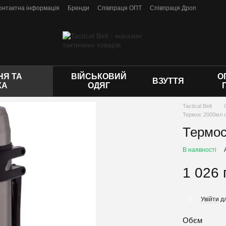
онтактна інформація
Бренди
Співпраця ОПТ
Співпраця Дроп
 оферти
Я ТА
ВІЙСЬКОВИЙ
О
ВЗУТТЯ
КА
ОДЯГ
Tactical Belt
Термос 2000мл 
Термос
В наявності
1 026 
Увійти
дл
%
Обєм