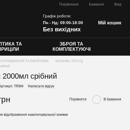
Порівняння
Бажання
Вхід
Графік роботи:
Пн - Нд: 09:00-18:00
Мій кошик
Без вихідних
ПТИКА ТА
ЗБРОЯ ТА
ПРИЦІЛИ
КОМПЛЕКТУЮЧІ
СПОРЯДЖЕННЯ ТА ЕКІПІРОВКА
КАЗАНКИ, ПОСУД
срібний
 2000мл срібний
Артикул: TRM4
Написати відгук
грн
Порівняти
В бажання
я відображення накопичувальної знижки