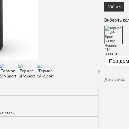
500 мл
Виберіть ко
Повідом
Доставка
ча сталь