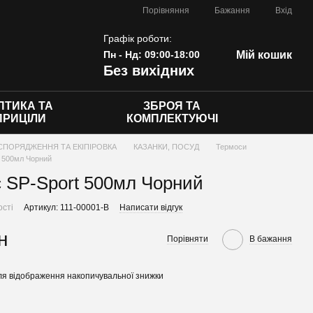
Порівняння
Бажання
Вхід
Графік роботи:
Пн - Нд: 09:00-18:00
Мій кошик
Без вихідних
ПТИКА ТА
ЗБРОЯ ТА
ПРИЦІЛИ
КОМПЛЕКТУЮЧІ
СПОРЯДЖЕННЯ ТА ЕКІПІРОВКА
КАЗАНКИ, ПОСУД
Термоси
t 500мл Чорний
 SP-Sport 500мл Чорний
ості
Артикул: 111-00001-B
Написати відгук
н
Порівняти
В бажання
я відображення накопичувальної знижки