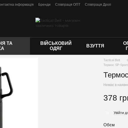
онтактна інформація
Бренди
Співпраця ОПТ
Співпраця Дроп
 оферти
Я ТА
ВІЙСЬКОВИЙ
О
ВЗУТТЯ
КА
ОДЯГ
Tactical Belt
Термос SP-Spor
Термос
Немає в наявн
378 гр
Увійти
дл
%
Обєм