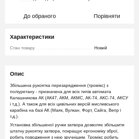
До обраного
Порівняти
Характеристики
Стан товару
Новий
Опис
Збільшена рукоятка перезарядження (тромікс) з
поліуретану - призначена для всіх типів автомата
Калашникова АК (АК47, АКМ, АКМС, АК-74, АКС-74, АКСУ
і т.д.). А також для всіх цивільних версій мисливського
карабіна на базі АК (Маяк, Вулкан, Форт, Сайга, Вепр і
т.д.).
Установка збільшеної ручки затвора дозволяє збільшити
штатну рукоятку затвора, покращує ергономіку зброї,
робить поводження з нею зручнішим. Тромікс робить