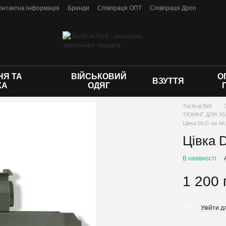
онтактна інформація
Бренди
Співпраця ОПТ
Співпраця Дроп
 оферти
Я ТА
ВІЙСЬКОВИЙ
О
ВЗУТТЯ
КА
ОДЯГ
Tactical Belt
ТЮНІНГ ДЛЯ ЗБ
Цівка DLG на АК
Цівка 
В наявності
1 200 
Увійти
дл
%