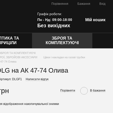
Порівняння
Бажання
Вхід
Графік роботи:
Пн - Нд: 09:00-18:00
Мій кошик
Без вихідних
ПТИКА ТА
ЗБРОЯ ТА
ПРИЦІЛИ
КОМПЛЕКТУЮЧІ
ЗБРОЯ ТА КОМПЛЕКТУЮЧІ
РОЇ, ЗБРОЙОВІ АКСЕСУАРИ
Цівки і накладки на газові трубки
 47-74 Олива
DLG на АК 47-74 Олива
Артикул: DLGF1
Написати відгук
грн
Порівняти
В бажання
я відображення накопичувальної знижки