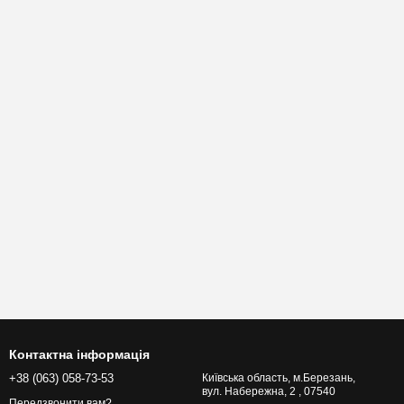
Контактна інформація
+38 (063) 058-73-53
Київська область, м.Березань,
вул. Набережна, 2 , 07540
Передзвонити вам?