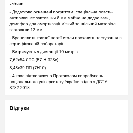
клітини.
- Додатково оснащені покриттям: спеціальна повсть-
антирикошет завтовшки 8 мм майже не додає ваги,
демпфер для амортизації м'який та щільний матеріал
завтовшки 12 мм.
- Бронеплити кожної партії стали проходять тестування в
сертифікованій лабораторії.
- Витримують з дистанції 10 метрів:
7,62х54 ЛПС (57-Н-323с)
5,45х39 ПП (7Н10)
- 4 клас підтверджено Протоколом випробувань
національного університету України згідно з ДСТУ
8782:2018.
Відгуки