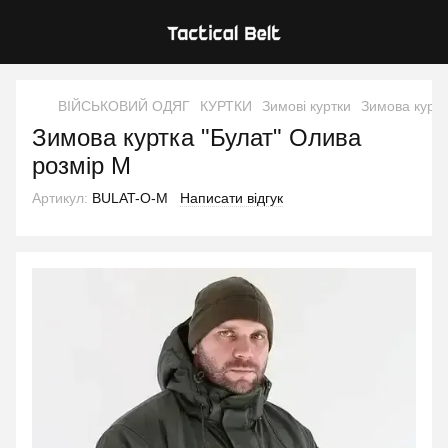
ВІЙСЬКОВИЙ ОДЯГ
КУРТКИ
Зимові куртки
Зимова куртк
Зимова куртка "Булат" Олива
розмір M
Артикул:
BULAT-O-M
Написати відгук