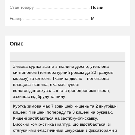
Стан товару
Новий
Розмір
M
Опис
Зимова куртка зшита з тканини дюспо, утеплена
синтепоном (температурний режим до 20 градусів
морозу) та флісом. Тканина дюспо – полегшена
плащова тканина, яка має чудові
вологовідштовхувальні та вітронепроникні якості,
захищає від бруду та пилу.
Куртка зимова має 7 зовнішніх кишень та 2 внутрішні
кишені: 4 кишені попереду та 3 кишені на рукавах.
Кишені застібаються на застібку-блискавку.
Високий комір-стійка і каптур, що відстібається, зі
стягуючими еластичними шнурками з фіксаторами з