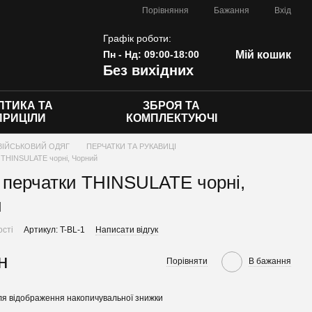
Порівняння
Бажання
Вхід
Графік роботи:
Пн - Нд: 09:00-18:00
Мій кошик
Без вихідних
ПТИКА ТА
ЗБРОЯ ТА
ПРИЦІЛИ
КОМПЛЕКТУЮЧІ
ВІЙСЬКОВИЙ ОДЯГ
ПЕРЧАТКИ ТА РУКАВИЦІ
 THINSULATE чорні, Чорний
 перчатки THINSULATE чорні,
й
ості
Артикул: T-BL-1
Написати відгук
н
Порівняти
В бажання
я відображення накопичувальної знижки