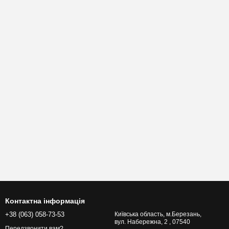
Контактна інформація
+38 (063) 058-73-53
Київська область, м.Березань,
вул. Набережна, 2 , 07540
Передзвонити вам?