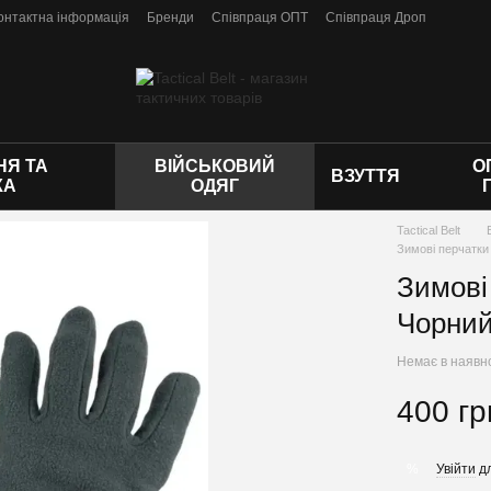
онтактна інформація
Бренди
Співпраця ОПТ
Співпраця Дроп
 оферти
Я ТА
ВІЙСЬКОВИЙ
О
ВЗУТТЯ
КА
ОДЯГ
Tactical Belt
Зимові перчатки
Зимові
Чорни
Немає в наявн
400 гр
Увійти
дл
%