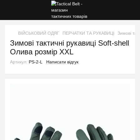
ВІЙСЬКОВИЙ ОДЯГ
ПЕРЧАТКИ ТА РУКАВИЦІ
Зимові так
Зимові тактичні рукавиці Soft-shell
Олива розмір XXL
Артикул:
PS-2-L
Написати відгук