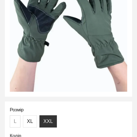
Розмір
L
XL
XXL
Колір