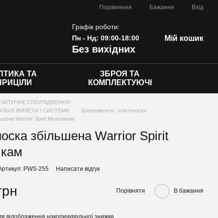
Порівняння
Бажання
Вхід
Графік роботи:
Пн - Нд: 09:00-18:00
Мій кошик
Без вихідних
ПТИКА ТА
ЗБРОЯ ТА
ПРИЦІЛИ
КОМПЛЕКТУЮЧІ
ТАКТИЧНЕ СПОРЯДЖЕННЯ
ЛЬНІ ЖИЛЕТИ І СИСТЕМИ
Бронежелети , плитоноски
шена Warrior Spirit Мультикам
оска збільшена Warrior Spirit
икам
Артикул: PWS-255
Написати відгук
грн
Порівняти
В бажання
я відображення накопичувальної знижки