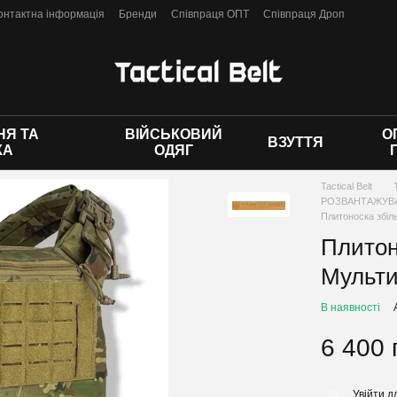
онтактна інформація
Бренди
Співпраця ОПТ
Співпраця Дроп
 оферти
Я ТА
ВІЙСЬКОВИЙ
О
ВЗУТТЯ
КА
ОДЯГ
Tactical Belt
РОЗВАНТАЖУВА
Плитоноска збіль
Плитон
Мульт
В наявності
6 400 
Увійти
дл
%