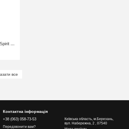
Рюкзак тактичний (40 літрів) Warrior Spirit Мультикам
азати все
Контактна інформація
+38 (063) 058-73-53
Київська область, м.Березань,
вул. Набережна, 2 , 07540
Передзвонити вам?