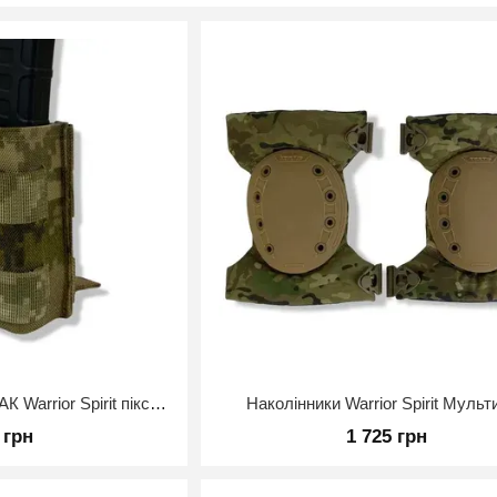
зв'язок ми вдосконалюємо модель або у випадку, кол
Принципи роботи Warrior-spirit
Відповідальність, індивідуальний підхід і висока як
нашої діяльності. Ми виробляємо тактичний одяг та ві
актуальними в зоні бойових дій на даному етапі війни.
технологічні матеріали, нові типи тканин і сучасний 
Підсумок під магазин АК Warrior Spirit піксель
Наколінники Warrior Spirit Мульт
 грн
1 725 грн