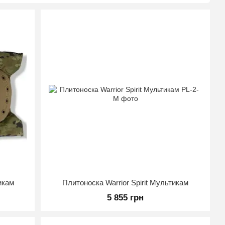
и зауважень немає запускаємо у серійне виробництво.
ість обслуговування залишаються основними принципами
йськове спорядження за категоріями, які є найбільш
 У виробництві ми використовуємо тільки якісні і
продуманий дизайн.
икам
Плитоноска Warrior Spirit Мультикам
5 855 грн