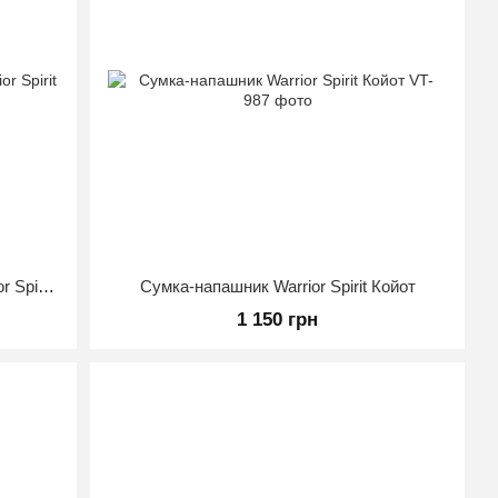
Підсумок під гранату закритий Warrior Spirit Мультикам
Сумка-напашник Warrior Spirit Койот
1 150 грн