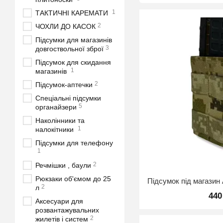
1
ТАКТИЧНІ КАРЕМАТИ
2
ЧОХЛИ ДО КАСОК
Підсумки для магазинів
3
довгоствольної зброї
Підсумок для скидання
1
магазинів
2
Підсумок-аптечки
Спеціальні підсумки
5
органайзери
Наколінники та
1
налокітники
Підсумки для телефону
1
2
Речмішки , баули
Рюкзаки об'ємом до 25
2
л
440
Аксесуари для
розвантажувальних
2
жилетів і систем