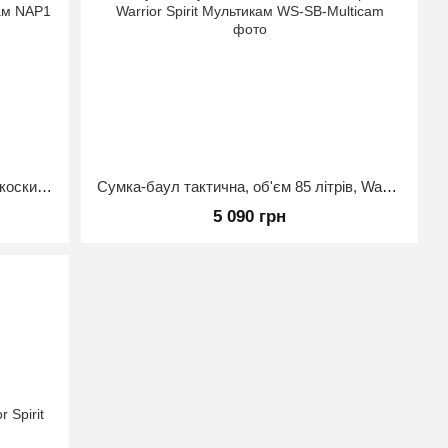
Підсумок тактичний напашний швидкоскидний Warrior Spirit мультикам
Сумка-баул тактична, об'єм 85 літрів, Warrior Spirit Мультикам
5 090 грн