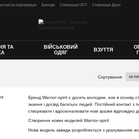
онтактна інформація
Бренди
Співпраця ОПТ
Співпраця Дроп
 оферти
Я ТА
ВІЙСЬКОВИЙ
О
ВЗУТТЯ
КА
ОДЯГ
за п
Сортування:
Бренд Warrior-spirit є досить молодим, але в основу
знання і досвід багатьох людей. Постійний контакт з 
створювати і вдосконалювати нові зразки відповідно 
Створення нових моделей Warrior-spirit
Нова модель завжди розробляється з урахуванням знан
кілька зразків, їх отримують українські військові, які 