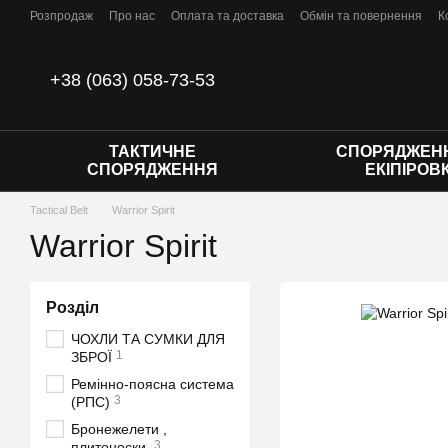
Перейти до основного контенту
Розпродаж
Про нас
Оплата та доставка
Обмін та повернення
К
Відгуки про магазин
Політика конфіденційності
Договір публічної
+38 (063) 058-73-53
ТАКТИЧНЕ
СПОРЯДЖЕНН
СПОРЯДЖЕННЯ
ЕКІПІРОВ
Tactical Belt
Warrior Spirit
Warrior Spirit
Розділ
ЧОХЛИ ТА СУМКИ ДЛЯ
1
ЗБРОЇ
Ремінно-поясна система
3
(РПС)
Бронежелети ,
3
плитоноски