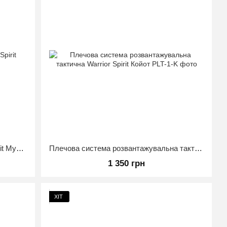
Кейс під гвинтівку AR 1м Warrior Spirit Мультикам
Плечова система розвантажувальна тактична Warrior Spirit Койот
1 350 грн
ХІТ