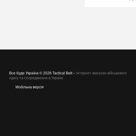
Все буде Україна © 2026 Tactical Belt –
Інтернет-магазин військового
одягу та спорядження в Україні
Мобільна версія