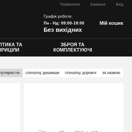
Порівняння
Бажання
Вхід
Графік роботи:
Пн - Нд: 09:00-18:00
Мій кошик
Без вихідних
ПТИКА ТА
ЗБРОЯ ТА
ПРИЦІЛИ
КОМПЛЕКТУЮЧІ
опулярністю
спочатку дешевше
спочатку дорожчі
за назвою