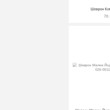
Шеврон Ком
70