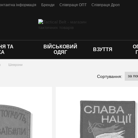
онтактна інформація
Бренди
Співпраця ОПТ
Співпраця Дроп
 оферти
Я ТА
ВІЙСЬКОВИЙ
О
ВЗУТТЯ
КА
ОДЯГ
х
Шеврони
за п
Сортування: