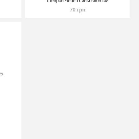
Шеврон Череп синьо-жовтий
70 грн