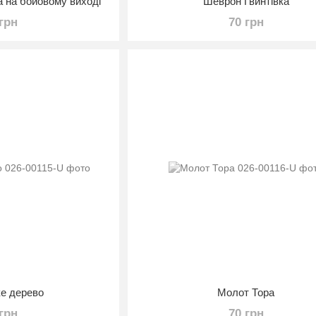
 на бойовому виході
Шеврон Гвинтівка
 грн
70 грн
ке дерево
Молот Тора
 грн
70 грн