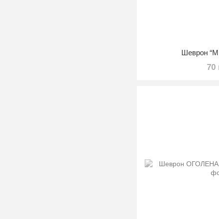
Шеврон “Мі
70