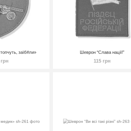
топчуть, заїб#ли»
Шеврон “Слава нації!”
 грн
115 грн