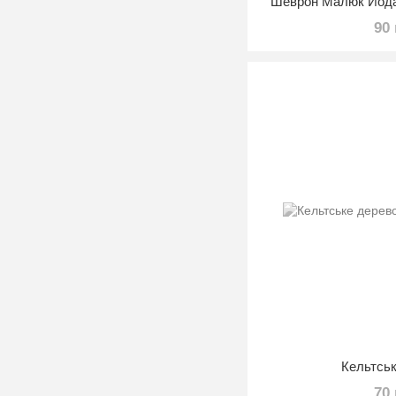
Шеврон Малюк Йода
90
Кельтсь
70