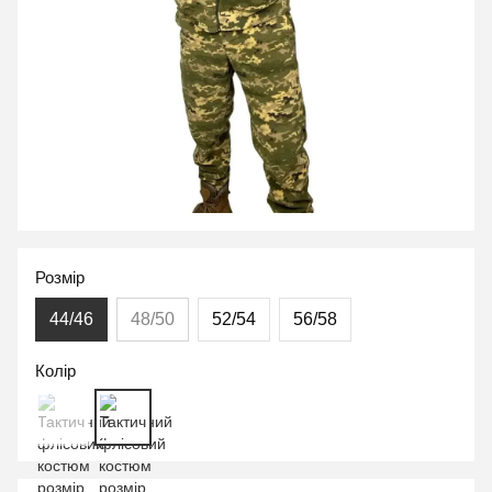
Розмір
44/46
48/50
52/54
56/58
Колір