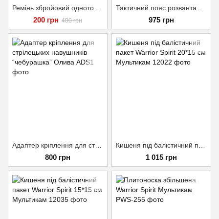
Ремінь збройовий одноточковий MK1 Піксель
Тактичний пояс розвантажувальний РПС з кріпленнім MOLLE та плечовими лямками мультикам без підсумків
200 грн
975 грн
400 грн
Адаптер кріплення для стрілецьких навушників “чебурашка” Олива
Кишеня під балістичний пакет Warrior Spirit 20*15 см Мультикам
800 грн
1 015 грн