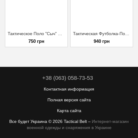
Тактическое Поло "Сыч" CoolPass/CoolMax Олива, S
Тактическая Футболка-Поло Ukrarmor Polo Reflex Койот (100% Хлопок) S
750 грн
940 грн
+38 (063) 058-73-53
Контактная информация
Полная версия сайта
Карта сайта
Все будет Украина © 2026 Tactical Belt –
Интернет-магазин
военной одежды и снаряжения в Украине