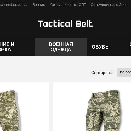
ная информация
Бренды
Сотрудничество ОПТ
Сотрудничество Дроп
личной оферты
НИЕ И
ВОЕННАЯ
ОБУВЬ
ОВКА
ОДЕЖДА
по по
Сортировка: