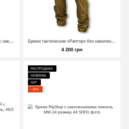
Тактические штаны Raptor Rip-Stop с наколенниками EVA Пиксель 46/3
Брюки тактические «Раптор» без наколенников Койот Размер 46/4
4 200 грн
РАСПРОДАЖА
НОВИНКА
ХИТ
−20%