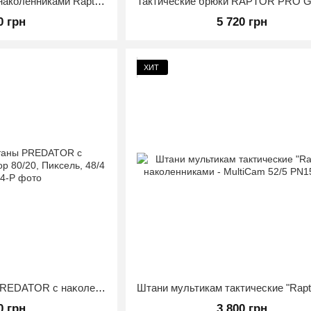
Брюки тактические с наколенниками Raptor Pro Gen 2 Мультикам Размер 50/4
0 грн
5 720 грн
ХИТ
Таĸтичесĸие штаны PREDATOR с наĸоленниĸами Rip-Stop 80/20, Пиĸсель, 48/4
0 грн
3 800 грн