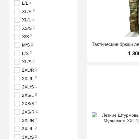
2
L/L
2
XL/R
2
XL/L
1
XS/S
2
S/S
2
M/S
2
1 30
L/S
2
XL/S
2
2XL/R
2
2XL/L
1
2XL/S
2
2XS/L
2
2XS/S
2
2XS/R
2
3XL/R
2
3XL/L
2
3XL/S