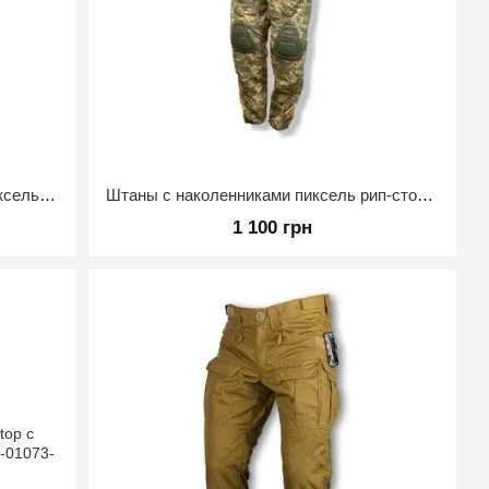
Брюки тактические "Ястреб" Lite Пиксель 46/3
Штаны с наколенниками пиксель рип-стоп размер 48
1 100 грн