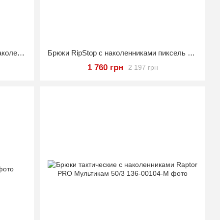
Тактические штаны PREDATOR с наколенниками, 100% хлопок, Пиксель, 46/3
Брюки RipStop с наколенниками пиксель ММ-14 размер 44
1 760 грн
2 197 грн