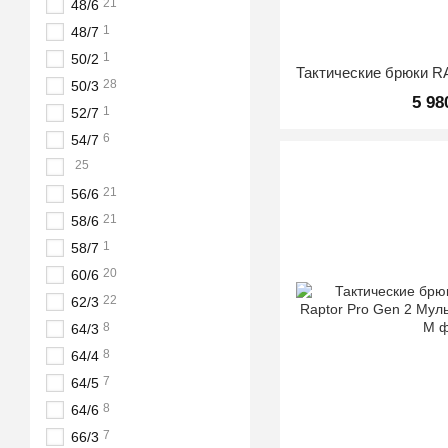
21
48/6
1
48/7
1
50/2
28
50/3
5 98
1
52/7
6
54/7
25
21
56/6
21
58/6
1
58/7
20
60/6
22
62/3
8
64/3
8
64/4
7
64/5
8
64/6
7
66/3