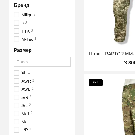
Бренд
1
Miligus
20
3
TTX
1
M-Tac
Размер
3 80
1
XL
2
XS/R
ХИТ
2
XS/L
2
S/R
2
S/L
2
M/R
1
M/L
2
L/R