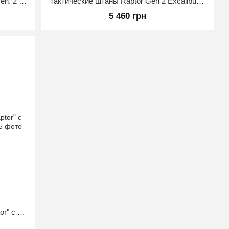
Тактические брюки RAPTOR PRO Gen. 2 с наколенниками (огнеупорные) Мультикам 50/4
Тактические штаны Raptor Gen 2 Excalibur Мультикам 50/4
5 460 грн
Штани мультикам тактические "Raptor" с наколенниками - MultiCam 52/5