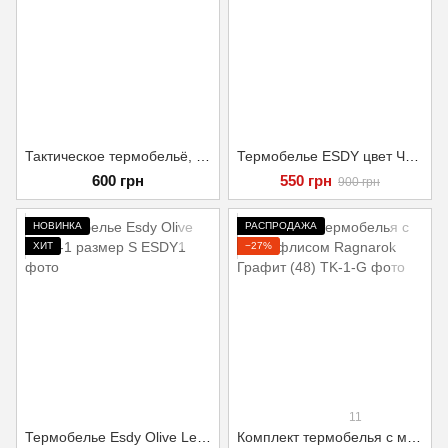
Тактическое термобельё, чёрное, размер L
Термобелье ESDY цвет Черный камуфляж размер XXL
600 грн
550 грн
900 грн
НОВИНКА
РАСПРОДАЖА
ХИТ
−27%
11
Термобелье Esdy Olive Level-1 размер S
Комплект термобелья с микрофлисом Ragnarok Графит (48)