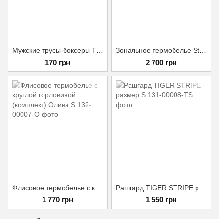
Мужские трусы-боксеры ТТХ Олива S
Зональное термобелье Sturm Mil-Tec «Functional Underwear Performance» Олива S/M
170 грн
2 700 грн
Флисовое термобелье с круглой горловиной (комплект) Олива S
Рашгард TIGER STRIPE размер S
1 770 грн
1 550 грн