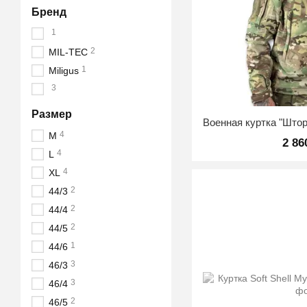
Бренд
1
2
MIL-TEC
1
Miligus
3
Размер
4
M
2 86
4
L
4
XL
2
44/3
2
44/4
2
44/5
1
44/6
3
46/3
3
46/4
2
46/5