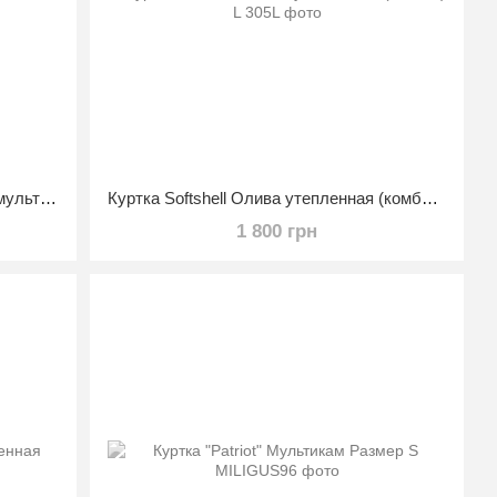
Куртка Шторм Raptor Softshell МТР мультикам размер 56/5
Куртка Softshell Олива утепленная (комбат) L
1 800 грн