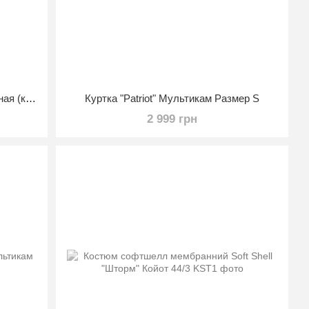
Куртка Softshell Мультикам утепленная (комбат) L
Куртка "Patriot" Мультикам Размер S
2 999 грн