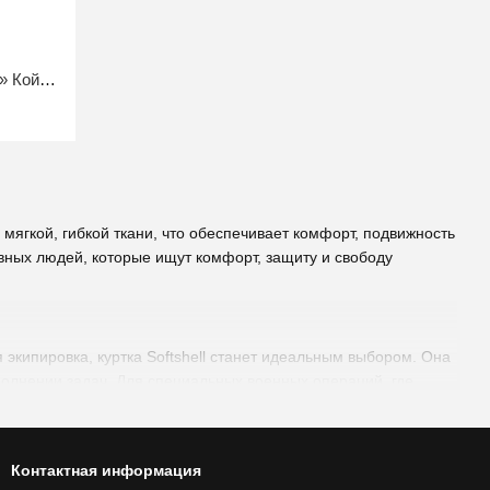
Куртка демисезонная «Softshell Plus» Койот S
з мягкой, гибкой ткани, что обеспечивает комфорт, подвижность
ивных людей, которые ищут комфорт, защиту и свободу
экипировка, куртка Softshell станет идеальным выбором. Она
ыполнении задач. Для специальных военных операций, где
яжения. Она позволяет свободно двигаться и быстро
Контактная информация