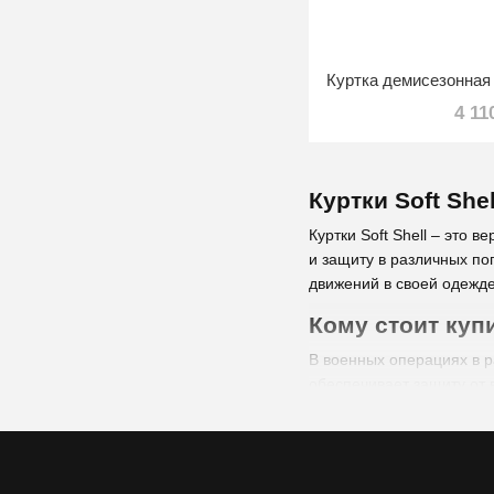
4 11
Куртки Soft Sh
Куртки Soft Shell – это 
и защиту в различных по
движений в своей одежде
Кому стоит куп
В военных операциях в р
обеспечивает защиту от 
необходима легкая и ман
реагировать на изменени
Основные черты курток So