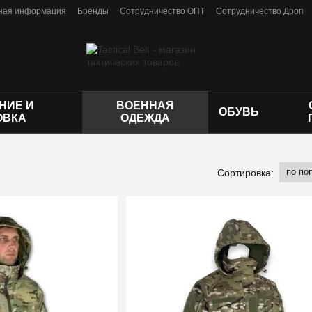
ная информация
Бренды
Сотрудничество ОПТ
Сотрудничество Дроп
личной оферты
НИЕ И
ВОЕННАЯ
ОБУВЬ
ОВКА
ОДЕЖДА
по по
Сортировка: