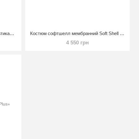
Демисезонная куртка Soft Shell мультикам Размер 46
Костюм софтшелл мембранний Soft Shell "Шторм" Койот 44/3
4 550 грн