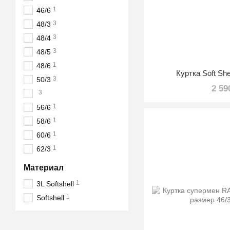
1
46/6
3
48/3
3
48/4
3
48/5
1
48/6
Куртка Soft Sh
3
50/3
2 59
3
1
56/6
1
58/6
1
60/6
1
62/3
Материал
1
3L Softshell
1
Softshell