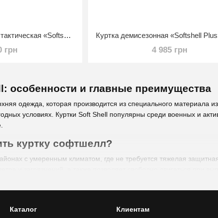
Куртка демисезонная тактическая «Softshell Jacket SCU» Койот S
0 грн
4 985 грн
ell: особенности и главные преимущества
верхняя одежда, которая производится из специального материала и
годных условиях. Куртки Soft Shell популярны среди военных и акт
.
ить куртку софтшелл?
айонах с умеренным климатом, где не требуется тяжелая защитная 
ветра и загрязнений, а также позволяет свободно двигаться при в
евровая одежда, куртка Softshell может стать важной частью снар
я ситуации, обеспечивая при этом достаточный уровень защиты.
ft Shell включают:
Каталог
Клиентам