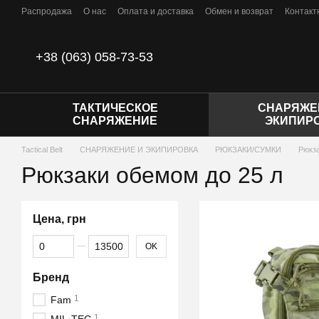
Перейти к основному контенту
Распродажа
О нас
Оплата и доставка
Обмен и возврат
Контакт
Отзывы о магазине
Политика конфиденциальности
Договор пуб
+38 (063) 058-73-53
ТАКТИЧЕСКОЕ
СНАРЯЖЕ
СНАРЯЖЕНИЕ
ЭКИПИР
Tactical Belt
СНАРЯЖЕНИЕ И ЭКИПИРОВКА
РЮКЗАКИ/СУМКИ
Рюкза
Рюкзаки обемом до 25 л
Цена, грн
От Цена, грн
До Цена, грн
OK
Бренд
1
Fam
1