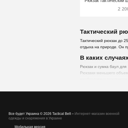
2 20
Тактический рю
Тактический рюкзак до 2
отдыха на природе. Он п
В каких случая
Рюкзак и сумка баул для
Рюкзаки меньшего объема
необходимых предметов 
краткосрочных миссий, п
Рюкзаки объемом 25 лит
длительных миссий, длит
в качестве рюкзаков для 
Все будет Украина © 2026 Tactical Belt –
Интернет-магазин военной
Рюкзак тактический 20 л
одежды и снаряжения в Украине
компактный размер. 
Мобильная версия