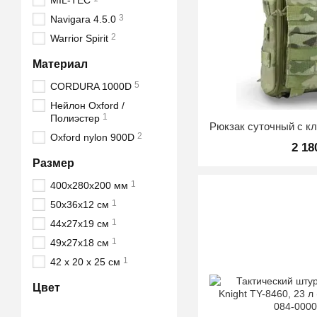
MIL-TEC
3
Navigara 4.5.0
2
Warrior Spirit
Материал
5
CORDURA 1000D
Нейлон Oxford /
1
Полиэстер
2
Oxford nylon 900D
2 18
Размер
1
400х280х200 мм
1
50х36х12 см
1
44х27х19 см
1
49х27х18 см
1
42 х 20 х 25 см
Цвет