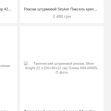
Рюкзак тактический рейдовый размер 42х21х18см 20л мультикам
Рюкзак штурмовой Stryker Пиксель крепление паук для шлема 15л
2 480 грн