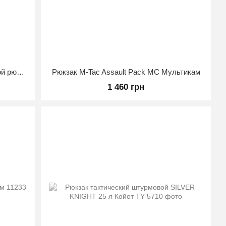
Тактический трёхдневный штурмовой рюкзак Silver Knight TY-9396, 24 л (49×27×18 см) Олива
Рюкзак M-Tac Assault Pack MC Мультикам
1 460 грн