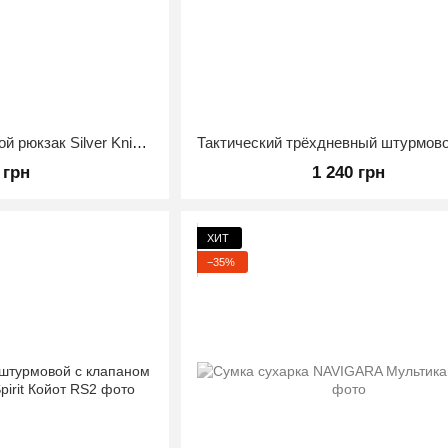
Тактический штурмовой рюкзак Silver Knight TY-8460, 23 л (44×27×19 см) Олива
 грн
1 240 грн
ХИТ
−35%