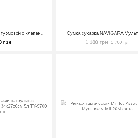
Рюкзак тактический штурмовой с клапаном для шлема Warrior Spirit Койот
Сумка сухарка NAVIGARA Мульт
0 грн
1 100 грн
1 700 грн