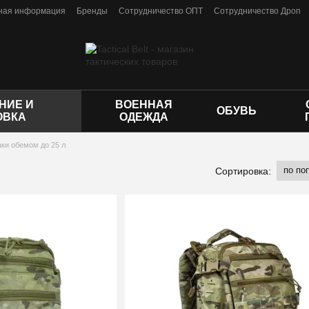
ная информация
Бренды
Сотрудничество ОПТ
Сотрудничество Дроп
личной оферты
НИЕ И
ВОЕННАЯ
ОБУВЬ
ОВКА
ОДЕЖДА
ки обемом до 25 л
по по
Сортировка: