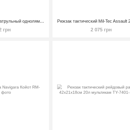
Рюкзак тактический патрульный однолямочный размер 34х27х6см 5л
2 грн
2 075 грн