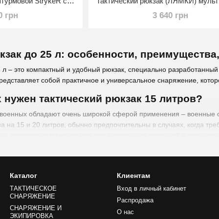
Рюкзак тактический штурмовой StrykeR с клапаном для шлема Мультикам
0 грн
3 640 грн
кзак до 25 л: особенности, преимущества
5 л – это компактный и удобный рюкзак, специально разработанный 
редставляет собой практичное и универсальное снаряжение, котор
х нужен тактический рюкзак 15 литров?
 военных обладают очень широкой сферой применения – военные о
 на 15 и 20 литров, обычно предпочтительны в случаях, когда тре
на короткие расстояния или при выполнении операций в ограниче
атрулирования, а также для использования в качестве ежедневного 
ров предоставляют дополнительное пространство для хранения сн
ельных походов или специальных операций, где необходимо перен
Каталог
Клиентам
трекинга или путешествий.
ТАКТИЧЕСКОЕ
Вход в личный кабинет
СНАРЯЖЕНИЕ
итров отличается такими характеристиками:
Распродажа
СНАРЯЖЕНИЕ И
О нас
Размеры рюкзака до 25 литров обеспечивают достаточное простран
ЭКИПИРОВКА