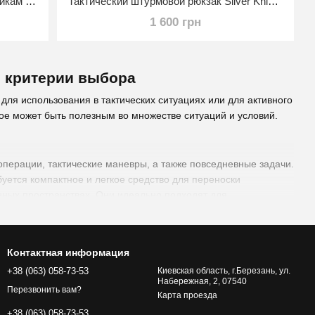
Тактический рюкзак (ЛЯМКИ) мультикам 15л, Мультикам
Тактический штурмовой рюкзак Silver Knight 22 л (50×36×12 см) Олива
1 600 грн
, критерии выбора
для использования в тактических ситуациях или для активного
ое может быть полезным во множестве ситуаций и условий.
перации, тактические маневры, а также повседневные задачи.
буется компактное и легкое средство для переноски
нных пространствах. Они идеально подходят для
рюкзака для городского или спортивного образа жизни.
аряжения и экипировки и могут быть более подходящими для
осить больше оборудования. Они также могут использоваться
Контактная информация
+38 (063) 058-73-53
Киевская область, г.Березань, ул.
Набережная, 2, 07540
Перезвонить вам?
Карта проезда
ство для хранения необходимых предметов, но при этом
+38 (063) 058-73-53