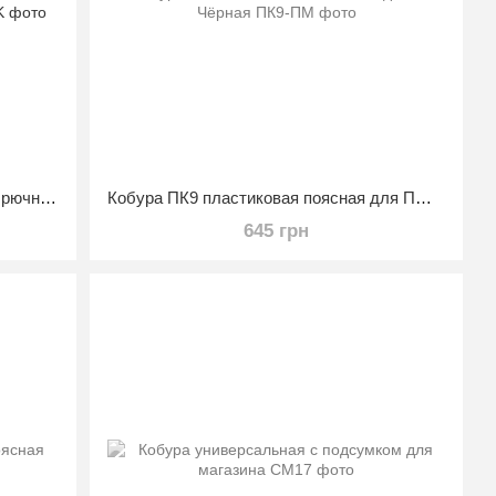
Кобура К9 кожаная поясная/внутрибрючная для Glock
Кобура ПК9 пластиковая поясная для ПМ Чёрная
645 грн