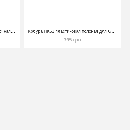
Кобура ПК1 пластиковая, внутрибрючная для Glock
Кобура ПК51 пластиковая поясная для Glock
795 грн