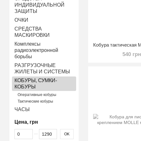
ИНДИВИДУАЛЬНОЙ
ЗАЩИТЫ
ОЧКИ
СРЕДСТВА
МАСКИРОВКИ
Комплексы
радиоэлектронной
540 гр
борьбы
РАЗГРУЗОЧНЫЕ
ЖИЛЕТЫ И СИСТЕМЫ
КОБУРЫ, СУМКИ-
КОБУРЫ
Оперативные кобуры
Тактические кобуры
ЧАСЫ
Цена, грн
От Цена, грн
До Цена, грн
OK