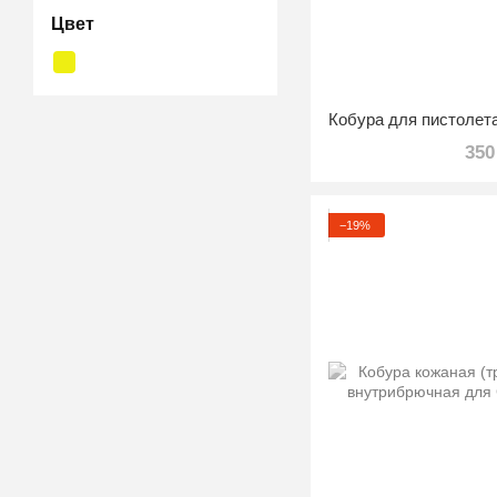
Цвет
350
−19%