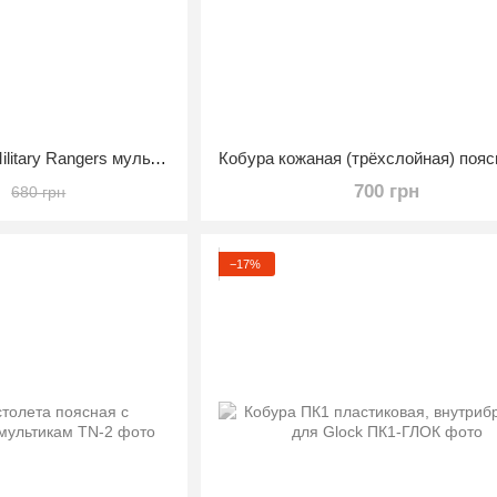
Кобура тактическая Military Rangers мультикам
н
700 грн
680 грн
−17%