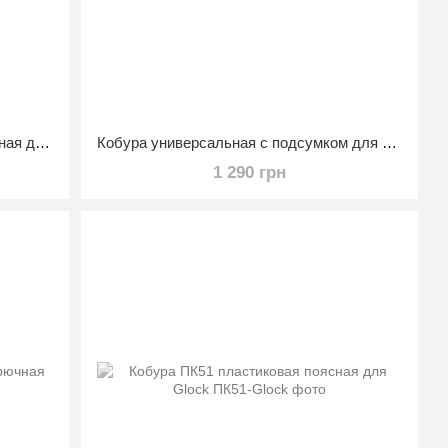
Кобура кожаная (трёхслойная) поясная для ПМ
Кобура универсальная с подсумком для магазина
1 290 грн