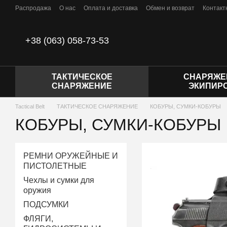
Перейти к основному контенту
Распродажа
О нас
Оплата и доставка
Обмен и возврат
Контакт
Отзывы о магазине
Политика конфиденциальности
Договор пуб
+38 (063) 058-73-53
ТАКТИЧЕСКОЕ
СНАРЯЖЕ
СНАРЯЖЕНИЕ
ЭКИПИР
Tactical Belt
ТАКТИЧЕСКОЕ СНАРЯЖЕНИЕ
КОБУРЫ, СУМКИ-КОБУРЫ
КОБУРЫ, СУМКИ-КОБУРЫ
РЕМНИ ОРУЖЕЙНЫЕ И
ПИСТОЛЕТНЫЕ
Чехлы и сумки для
оружия
ПОДСУМКИ
ФЛЯГИ,