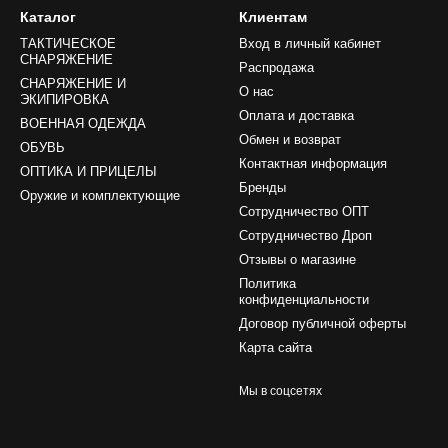
риал, отличное утепление, разнообразные карманы для хранения
Каталог
Клиентам
ких как нашивные или нарукавные нашивки.
ТАКТИЧЕСКОЕ
Вход в личный кабинет
военных курток являются их высокая прочность и надежность, ко
СНАРЯЖЕНИЕ
Распродажа
ни обеспечивают отличную теплоизоляцию и комфорт при длительн
СНАРЯЖЕНИЕ И
О нас
ну и функциональности эти куртки обеспечивают военнослужащим 
ЭКИПИРОВКА
Оплата и доставка
ВОЕННАЯ ОДЕЖДА
Обмен и возврат
ОБУВЬ
ки обычно производятся из высококачественных и прочных материа
Контактная информация
ным материалам относятся нейлон и полиэстер, которые отличают
ОПТИКА И ПРИЦЕЛЫ
Бренды
туральную флисовую ткань. Также для утепления курток могут исп
Оружие и комплектующие
Сотрудничество ОПТ
ысококачественный синтетический утеплитель, обеспечивающие эф
Сотрудничество Дроп
е куртки являются незаменимым элементом военного снаряжения
Отзывы о магазине
я года во время выполнения ими своих обязанностей.
Политика
конфиденциальности
ВСУ: критерии выбора
Договор публичной оферты
ю куртку для военных, вам нужно ее выбрать. Для этого учитывай
Карта сайта
куртка;
Мы в соцсетях
енская;
енности – водонепроницаемая, ветро- и влагозащитная;