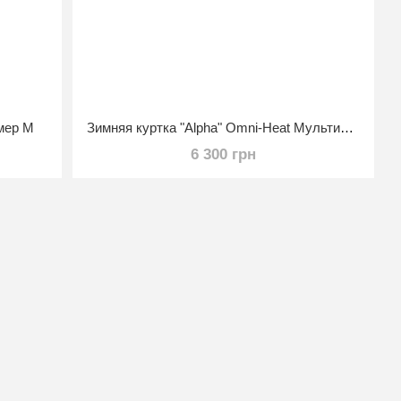
змер M
Зимняя куртка "Alpha" Omni-Heat Мультикам Размер 42/3
6 300 грн