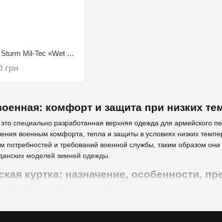
Парка влагозащитная Sturm Mil-Tec «Wet Weather Jacket With Fleece Liner» Олива S
0 грн
военная: комфорт и защита при низких те
 это специально разработанная верхняя одежда для армейского пе
ения военным комфорта, тепла и защиты в условиях низких темпер
ом потребностей и требований военной службы, таким образом он
данских моделей зимней одежды.
ская куртка: назначение, особенности, п
кая является важной частью униформы военнослужащих в
 предназначение заключается в защите от экстремальных
а и влаги при выполнении военных задач на открытом воздухе. Осо