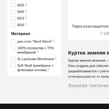
2
64/5
2
64/6
2
66/3
2
66/6
7 24
Материал
1
рип-стоп "Nord Storm"
100% полиэстер с TPU
Куртка зимняя 
1
мембраной
1
3L Laminate Membrane
Куртка зимняя военная –
Soft Shell (мембрана +
Она создана для обеспеч
1
флисовая основа)
разрабатываются с учет
отличающими их от граж
Зимняя тактиче
Куртка зимняя тактичес
холодное время года. Ее
температур, ветра, снег