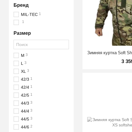
Бренд
1
MIL-TEC
1
Размер
3
M
3 35
3
L
3
XL
1
42/3
1
42/4
1
42/5
3
44/3
3
44/4
3
44/5
2
44/6