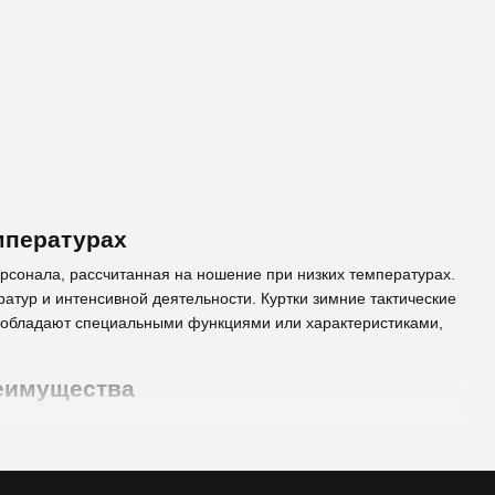
мпературах
рсонала, рассчитанная на ношение при низких температурах.
атур и интенсивной деятельности. Куртки зимние тактические
и обладают специальными функциями или характеристиками,
реимущества
бенности таких курток включают прочный и